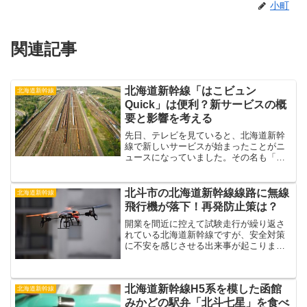
小町
関連記事
北海道新幹線「はこビュン
北海道新幹線
Quick」は便利？新サービスの概
要と影響を考える
先日、テレビを見ていると、北海道新幹
線で新しいサービスが始まったことがニ
ュースになっていました。その名も「は
こビュンQuick」という荷物輸送サービス
です。東京と新函館北斗駅の間で、なん
と予約なしで当日配送が可能になったと
北斗市の北海道新幹線線路に無線
北海道新幹線
いうから驚きですよ...
飛行機が落下！再発防止策は？
開業を間近に控えて試験走行が繰り返さ
れている北海道新幹線ですが、安全対策
に不安を感じさせる出来事が起こりまし
た。北斗市の新幹線用の線路に無線飛行
機が落下して試験走行が中断したという
のですね。いったいなにが起こったのか
北海道新幹線H5系を模した函館
について解説するとともに...
北海道新幹線
みかどの駅弁「北斗七星」を食べ