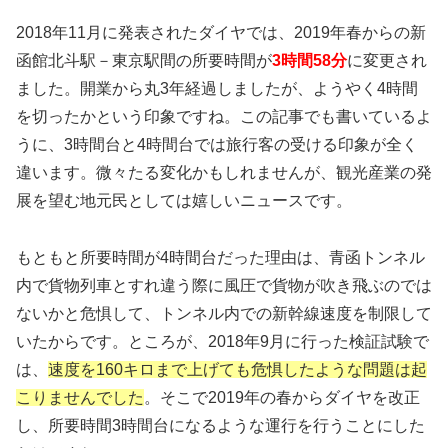
2018年11月に発表されたダイヤでは、2019年春からの新
函館北斗駅－東京駅間の所要時間が
3時間58分
に変更され
ました。開業から丸3年経過しましたが、ようやく4時間
を切ったかという印象ですね。この記事でも書いているよ
うに、3時間台と4時間台では旅行客の受ける印象が全く
違います。微々たる変化かもしれませんが、観光産業の発
展を望む地元民としては嬉しいニュースです。
もともと所要時間が4時間台だった理由は、青函トンネル
内で貨物列車とすれ違う際に風圧で貨物が吹き飛ぶのでは
ないかと危惧して、トンネル内での新幹線速度を制限して
いたからです。ところが、2018年9月に行った検証試験で
は、
速度を160キロまで上げても危惧したような問題は起
こりませんでした
。そこで2019年の春からダイヤを改正
し、所要時間3時間台になるような運行を行うことにした