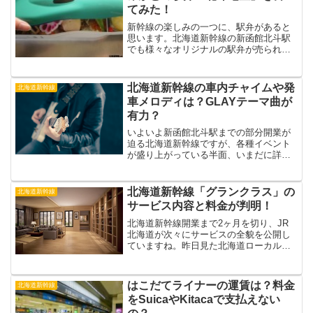
てみた！
新幹線の楽しみの一つに、駅弁があると
思います。北海道新幹線の新函館北斗駅
でも様々なオリジナルの駅弁が売られて
いるようです。私も以前、新函館北斗駅
を利用する用事があったので、ついでに
駅弁を買って自宅で食べてみました。そ
北海道新幹線の車内チャイムや発
北海道新幹線
こで今回は駅弁の身も蓋も...
車メロディは？GLAYテーマ曲が
有力？
いよいよ新函館北斗駅までの部分開業が
迫る北海道新幹線ですが、各種イベント
が盛り上がっている半面、いまだに詳細
が明らかとなっていない部分もありま
す。中でも気になるのが、新幹線の車内
チャイムや発車メロディーですね。この
北海道新幹線「グランクラス」の
北海道新幹線
音楽は新幹線のイメージを決...
サービス内容と料金が判明！
北海道新幹線開業まで2ヶ月を切り、JR
北海道が次々にサービスの全貌を公開し
ていますね。昨日見た北海道ローカルの
TVニュースでは、「グランクラス」とい
う特等席のサービスが特集されていまし
た。その内容があまりにも豪華で、これ
はこだてライナーの運賃は？料金
北海道新幹線
まであまり新幹線のグ...
をSuicaやKitacaで支払えない