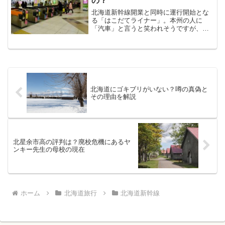
の？
北海道新幹線開業と同時に運行開始とな
る「はこだてライナー」。本州の人に
「汽車」と言うと笑われそうですが、北
海道ではいまだに「電車」は全体の2割程
度なんですよね。電化しても採算がとれ
ないので、JR北海道全線の電化が進んで
いないみたいです。そん...
北海道にゴキブリがいない？噂の真偽と
その理由を解説
北星余市高の評判は？廃校危機にあるヤ
ンキー先生の母校の現在
ホーム
北海道旅行
北海道新幹線