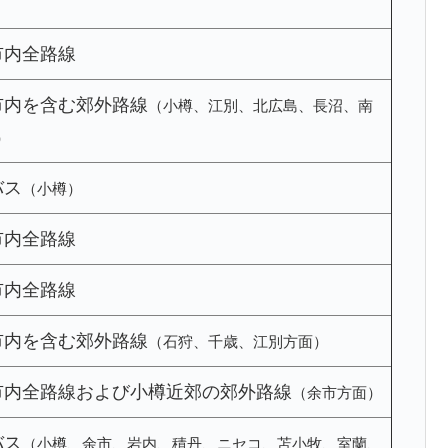
市内全路線
市内を含む郊外路線
（小樽、江別、北広島、長沼、南
）
バス
（小樽）
市内全路線
市内全路線
市内を含む郊外路線
（石狩、千歳、江別方面）
市内全路線および小樽近郊の郊外路線
（余市方面）
バス
（小樽、余市、岩内、積丹、ニセコ、苫小牧、室蘭、