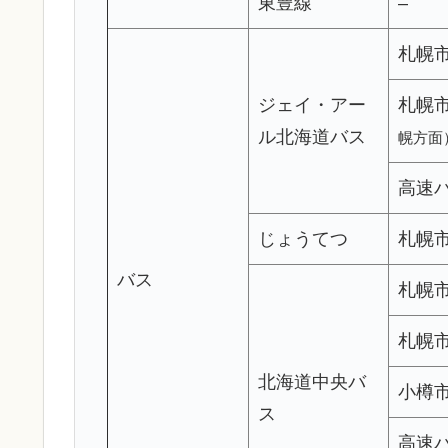
東豊線
–
札幌
ジェイ・アー
札幌
ル北海道バス
幌方面
高速
じょうてつ
札幌
バス
札幌
札幌
北海道中央バ
小樽
ス
高速