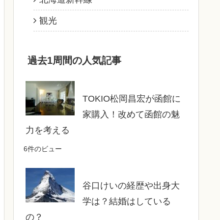
観光
過去1周間の人気記事
TOKIO松岡昌宏が函館に
家購入！改めて函館の魅
力を考える
6件のビュー
谷口けいの経歴や出身大
学は？結婚はしている
の？