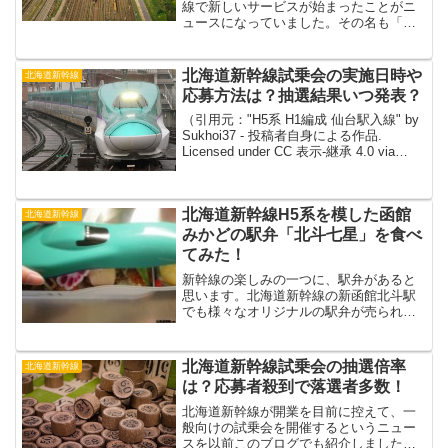
線で新しいサービスが始まったことがニ
ュースになっていました。その名も「は
こビュンQuick」という荷物輸送サービス
です。東京と新函館北斗駅の間で、なん
と予約なしで当日配送が可能になったと
北海道新幹線試乗会の実施日時や
北海道新幹線
いうから驚きですよ...
応募方法は？抽選結果いつ発表？
（引用元："H5系 H1編成 仙台駅入線" by
Sukhoi37 - 投稿者自身による作品.
Licensed under CC 表示-継承 4.0 via
Wikimedia Commons.）北海道新幹線の
開業が近づく中で、ついに一般...
北海道新幹線H5系を模した函館
北海道新幹線
みかどの駅弁「北斗七星」を食べ
てみた！
新幹線の楽しみの一つに、駅弁があると
思います。北海道新幹線の新函館北斗駅
でも様々なオリジナルの駅弁が売られて
いるようです。私も以前、新函館北斗駅
を利用する用事があったので、ついでに
駅弁を買って自宅で食べてみました。そ
北海道新幹線試乗会の抽選倍率
北海道新幹線
こで今回は駅弁の身も蓋も...
は？応募者殺到で落選者多数！
北海道新幹線が開業を目前に控えて、一
般向けの試乗会を開催するというニュー
スを以前このブログでも紹介しました。