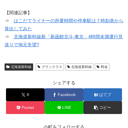
【関連記事】
⇒
はこだてライナーの所要時間や停車駅は？時刻表から
算出してみた
⇒
北海道新幹線新「新函館北斗-東京」4時間未満運行見
送りで地元失望?
北海道新幹線
グランクラス
北海道新幹線
料金
シェアする
X
Facebook
はてブ
Pocket
LINE
コピー
小町をフォローする