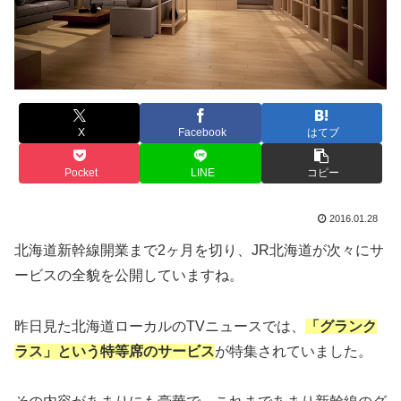
X
Facebook
はてブ
Pocket
LINE
コピー
2016.01.28
北海道新幹線開業まで2ヶ月を切り、JR北海道が次々にサ
ービスの全貌を公開していますね。
昨日見た北海道ローカルのTVニュースでは、
「グランク
ラス」という特等席のサービス
が特集されていました。