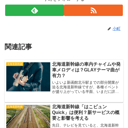
小町
関連記事
北海道新幹線の車内チャイムや発
北海道新幹線
車メロディは？GLAYテーマ曲が
有力？
いよいよ新函館北斗駅までの部分開業が
迫る北海道新幹線ですが、各種イベント
が盛り上がっている半面、いまだに詳細
が明らかとなっていない部分もありま
す。中でも気になるのが、新幹線の車内
チャイムや発車メロディーですね。この
北海道新幹線「はこビュン
北海道新幹線
音楽は新幹線のイメージを決...
Quick」は便利？新サービスの概
要と影響を考える
先日、テレビを見ていると、北海道新幹