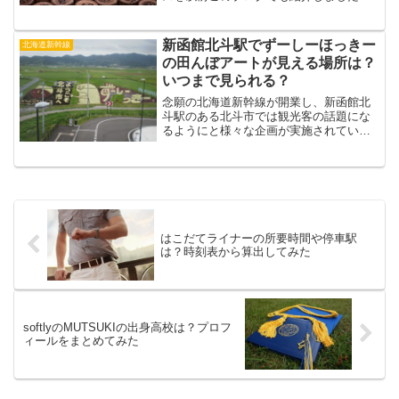
年末の忙しい時期にわずか1週間程度の募
集期間だったので、私は通常よりも応募
者数が少ないものだと予想していたので
新函館北斗駅でずーしーほっきー
北海道新幹線
すが……。今朝報道され...
の田んぼアートが見える場所は？
いつまで見られる？
念願の北海道新幹線が開業し、新函館北
斗駅のある北斗市では観光客の話題にな
るようにと様々な企画が実施されていま
す。そんな中で北斗市の農協が新函館北
斗駅から見える「田んぼアート」を作成
したというニュースが流れていました。
「田んぼアート」は色の違...
はこだてライナーの所要時間や停車駅
は？時刻表から算出してみた
softlyのMUTSUKIの出身高校は？プロフ
ィールをまとめてみた