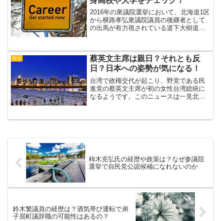
身高校や大学をチェック！
2016年の衆議院選挙において、北海道1区
から横路孝弘衆議院議員の後継者として
の出馬が有力視されている道下大樹道
議。全国的にも有名な横路孝弘議員の後
任ということで俄然注目が集まっていま
す。そんな道下大樹道議は、いったいど
蔡英文主席は親日？それとも反
んな経歴の持ち主なの...
政治
日？日本への姿勢が気になる！
台湾で政権交代が起こり、野党である民
進党の蔡英文主席が初の女性台湾総統に
なるようです。このニュースは一見北海
道と無関係のように思えますが、実は台
湾の政治動向は北海道経済と密接に結び
ついています。なぜなら、北海道経済部
観光局の資料によると、平...
柿木克弘氏の経歴や政策は？なぜ参議院
選挙で自民党公認候補になれないのか
鈴木繁議員の経歴は？酒気帯び運転で弟
子屈町議辞職の可能性はあるの？