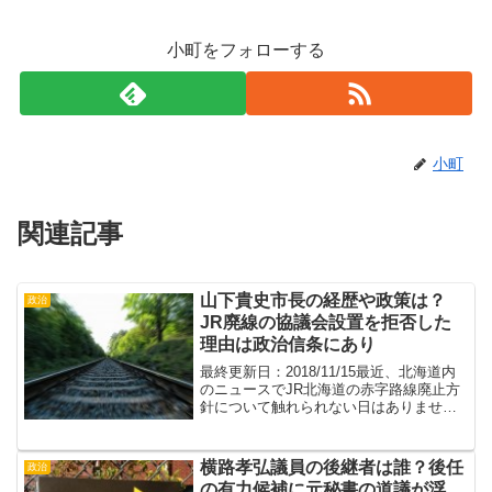
小町をフォローする
小町
関連記事
山下貴史市長の経歴や政策は？
政治
JR廃線の協議会設置を拒否した
理由は政治信条にあり
最終更新日：2018/11/15最近、北海道内
のニュースでJR北海道の赤字路線廃止方
針について触れられない日はありませ
ん。「どさんこワイド」をはじめとする
ワイドショーやNHKのニュースなどでも
頻繁にこの話題が取り上げられていま
横路孝弘議員の後継者は誰？後任
政治
す。鉄道路線廃...
の有力候補に元秘書の道議が浮