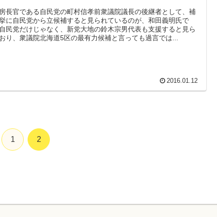
房長官である自民党の町村信孝前衆議院議長の後継者として、補
挙に自民党から立候補すると見られているのが、和田義明氏で
自民党だけじゃなく、新党大地の鈴木宗男代表も支援すると見ら
おり、衆議院北海道5区の最有力候補と言っても過言では...
2016.01.12
1
2