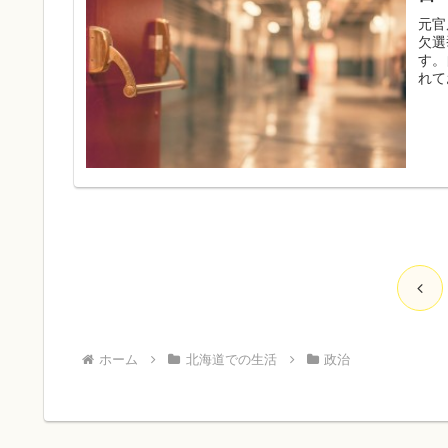
元官
欠選
す。
れて
前
へ
ホーム
北海道での生活
政治