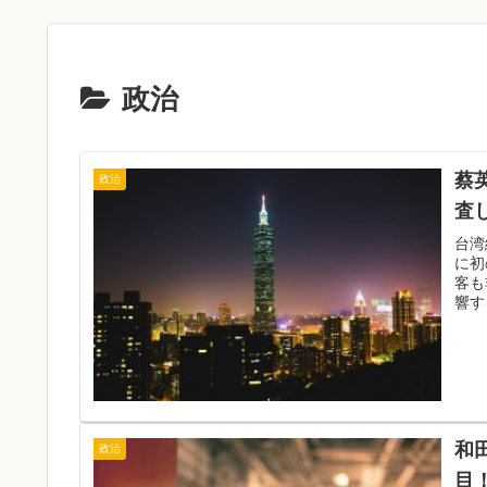
政治
蔡
政治
査
台湾
に初
客も
響す
和
政治
目