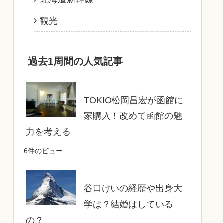
観光
過去1周間の人気記事
TOKIO松岡昌宏が函館に
家購入！改めて函館の魅
力を考える
6件のビュー
谷口けいの経歴や出身大
学は？結婚はしている
の？