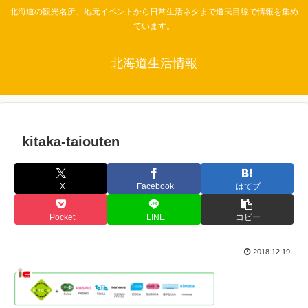
北海道の観光名所、地元イベントから日常生活ネタまで道民目線で情報を集め
ています。
北海道生活情報
kitaka-taiouten
X
Facebook
はてブ
Pocket
LINE
コピー
2018.12.19