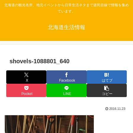
北海道の観光名所、地元イベントから日常生活ネタまで道民目線で情報を集め
ています。
北海道生活情報
shovels-1088801_640
X
Facebook
はてブ
Pocket
LINE
コピー
2016.11.23