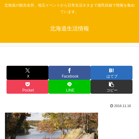
北海道の観光名所、地元イベントから日常生活ネタまで道民目線で情報を集め
ています。
北海道生活情報
X
Facebook
はてブ
Pocket
LINE
コピー
2016.11.16