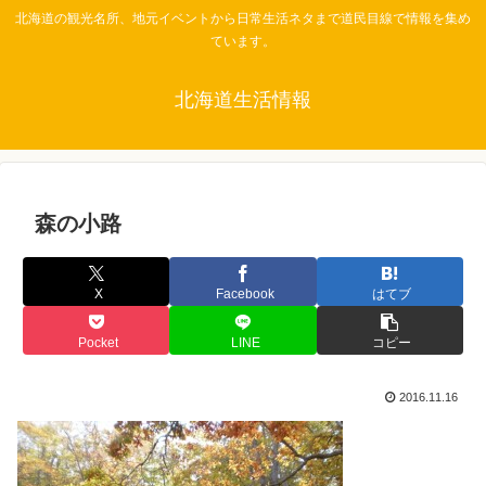
北海道の観光名所、地元イベントから日常生活ネタまで道民目線で情報を集め
ています。
北海道生活情報
森の小路
X
Facebook
はてブ
Pocket
LINE
コピー
2016.11.16