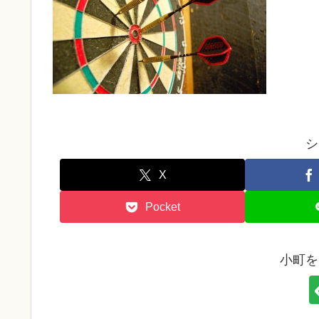
シ
X
Pocket
小町を