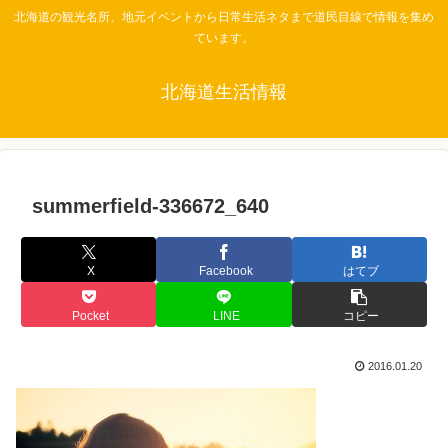
北海道の観光名所、地元イベントから日常生活ネタまで道民目線で情報を集め
ています。
北海道生活情報
summerfield-336672_640
X
Facebook
はてブ
Pocket
LINE
コピー
2016.01.20